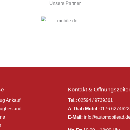
Unsere Partner
ce
Kontakt & Öffnungszeite
ug Ankauf
Tel.:
02594 / 9739361
ugbestand
A. Diab Mobil:
0176 6274622
ns
E-Mail:
info@automobilead.d
t