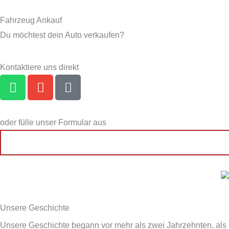
Fahrzeug Ankauf
Du möchtest dein Auto verkaufen?
Kontaktiere uns direkt
W
E
P
h
n
h
a
v
o
t
e
n
oder fülle unser Formular aus
s
l
e
a
o
-
p
p
a
p
e
l
t
Unsere Geschichte
Unsere Geschichte begann vor mehr als zwei Jahrzehnten, als 